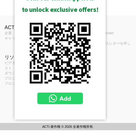
to unlock exclusive offers!
ACTiについて
お問合せ
報道
企業
お問合せ
Press Center
キャリア
購入場所
イベント
フィードバック
eニュースレターを申し
込む
リソース
項目
ビデオクリップとプレイリ
サービス項目
スト
個人情報保護方針
ダウンロード・センター
クッキー・ポリシ
プロジェクト・プランナー
ー
プロジェクトの参考文献
ACTi 著作権 © 2026 全著作権所有.