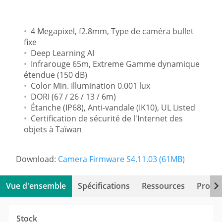
4 Megapixel, f2.8mm, Type de caméra bullet
fixe
Deep Learning AI
Infrarouge 65m, Extreme Gamme dynamique
étendue (150 dB)
Color Min. Illumination 0.001 lux
DORI (67 / 26 / 13 / 6m)
Étanche (IP68), Anti-vandale (IK10), UL Listed
Certification de sécurité de l'Internet des
objets à Taïwan
Download:
Camera Firmware S4.11.03 (61MB)
Vue d'ensemble
Spécifications
Ressources
Produi
Stock