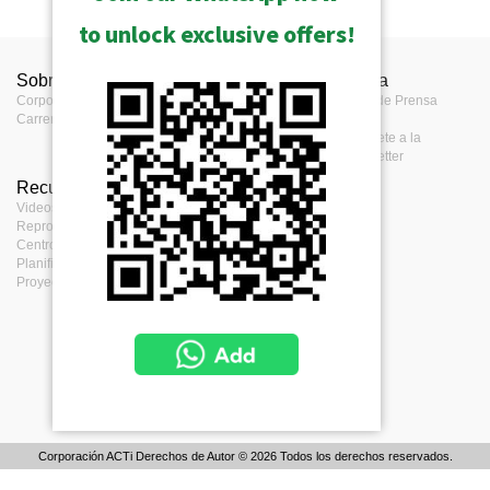
to unlock exclusive offers!
Sobre ACTi
Contáctanos
Prensa
Corporativo
Contáctanos
Centro de Prensa
Carrera
Dónde comprar
Eventos
Comentario
Suscríbete a la
eNewsletter
Recursos
Términos
Videos y Listas de
Condiciones de
Reproducción
uso
Centro de descargas
Política de
Planificacion de proyectos
Privacidad
Proyectos de Referencia
Política de
Cookies
Corporación ACTi Derechos de Autor © 2026 Todos los derechos reservados.