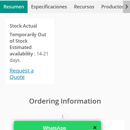
Resumen
Especificaciones
Recursos
Productos re
Stock Actual
Temporarily Out
of Stock
Estimated
availability
: 14-21
days.
Request a
Quote
Ordering Information
✕
WhatsApp