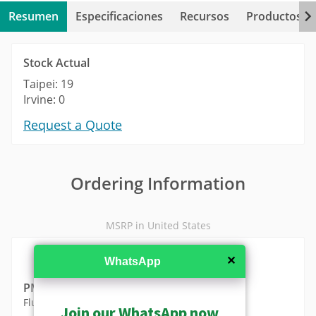
Resumen
Especificaciones
Recursos
Productos re
Stock Actual
Taipei: 19
Irvine: 0
Request a Quote
Ordering Information
MSRP in United States
✕
WhatsApp
PMAX-1035
Flush Mount (for A826)
Join our WhatsApp now