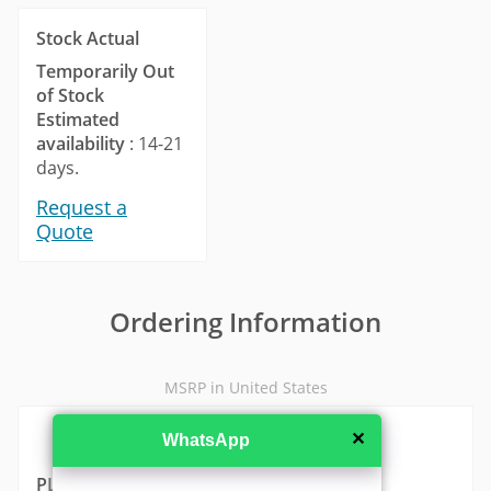
Stock Actual
Temporarily Out
of Stock
Estimated
availability
: 14-21
days.
Request a
Quote
Ordering Information
MSRP in United States
✕
WhatsApp
PLEN-2106