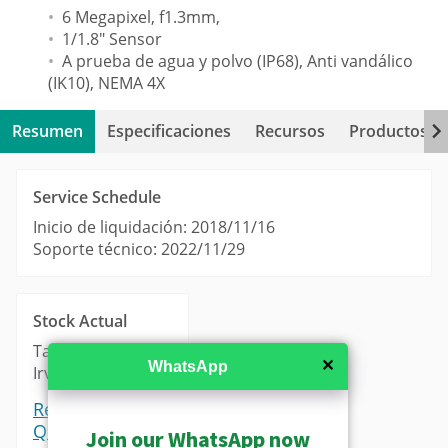
6 Megapixel, f1.3mm,
1/1.8" Sensor
A prueba de agua y polvo (IP68), Anti vandálico
(IK10), NEMA 4X
Resumen
Especificaciones
Recursos
Productos re
Service Schedule
Inicio de liquidación: 2018/11/16
Soporte técnico: 2022/11/29
Stock Actual
Taipei: 0
✕
WhatsApp
Irvine: 0
Request a
Quote
Join our WhatsApp now