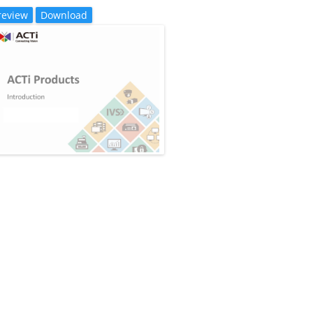
review
Download