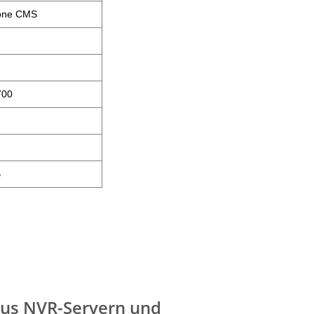
one CMS
700
B
 aus NVR-Servern und