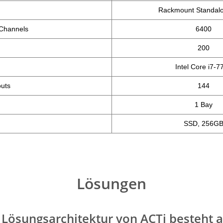
Rackmount Standal
Channels
6400
200
Intel Core i7-7
uts
144
1 Bay
SSD, 256G
Lösungen
e Lösungsarchitektur von ACTi besteht