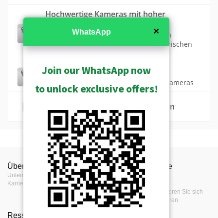
Hochwertige Kameras mit hoher
Auflösung (ST2-2)
✕
WhatsApp
Hochwertige Produkte mit hoher Zoom
Funktion, Mehrfach Linsen, hemisphärischen
Blickfeld und Encodern/Decodern
Join our WhatsApp now
ONVIF-konforme Produkte
Die Liste der ONVIF-konformen ACTi-Kameras
to unlock exclusive offers!
S110 Windows-Based NVR Solution
MSRP in United States
Windows-Based NVR Solution (SF11)
Show Archived
Videos
Gerät
Product Specifications
S110 - Windows-Based NVR Solution
V21 V24 Encoder Firmware
Show Discontinued
Über ACTi
Kontaktieren Sie
Presse
轉換您的類比系統：ACTi編碼器為您做到，大幅省錢！
Produkttyp
Video-Encoder
Stromversorgungs-Zubehör - Power-Adapter
Unternehmen
H1.07.10 Release Notes (349KB)
uns
Presse
Karriere
Events
Kontaktieren Sie uns
Maximale
V21 V24 Encoder Firmware
Registrieren SIe sich
Bezugsquellen:
Anzahl an
1
für unseren
H1.06.06 Release Notes (276KB)
Feedback
Kameras
Ressourcen
Bedingungen
PPBX-0011