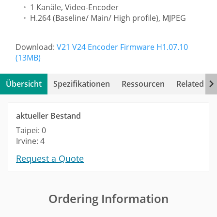
1 Kanäle, Video-Encoder
H.264 (Baseline/ Main/ High profile), MJPEG
Download:
V21 V24 Encoder Firmware H1.07.10
(13MB)
Übersicht
Spezifikationen
Ressourcen
Related Pr
aktueller Bestand
Taipei: 0
Irvine: 4
Request a Quote
Ordering Information