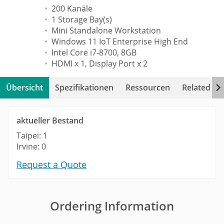
200 Kanäle
1 Storage Bay(s)
Mini Standalone Workstation
Windows 11 IoT Enterprise High End
Intel Core i7-8700, 8GB
HDMI x 1, Display Port x 2
Übersicht
Spezifikationen
Ressourcen
Related Pr
aktueller Bestand
Taipei: 1
Irvine: 0
Request a Quote
Ordering Information