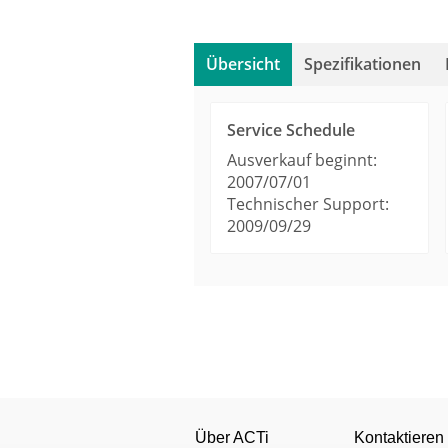
Übersicht
Spezifikationen
Service Schedule
Ausverkauf beginnt:
2007/07/01
Technischer Support:
2009/09/29
Gerät
Product Specifications
SED-3200 Datasheet 
Produkttyp
Maximale Anzahl an Kameras
Technical Information
Über ACTi
Kontaktieren
Warranty Policy (69