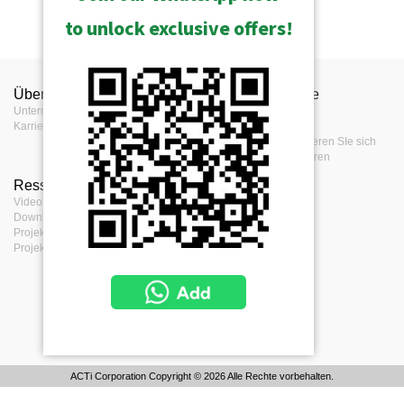
to unlock exclusive offers!
Über ACTi
Kontaktieren Sie
Presse
Unternehmen
uns
Presse
Karriere
Events
Kontaktieren Sie uns
Registrieren SIe sich
Bezugsquellen:
für unseren
Feedback
Ressourcen
Bedingungen
Video Clips & Playlists
Nutzungsbedingungen
Download Center
Privacy Policy
Projektplaner
Cookie Policy
Projektreferenzen
ACTi Corporation Copyright © 2026 Alle Rechte vorbehalten.