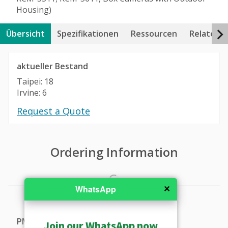
Housing)
Übersicht
Spezifikationen
Ressourcen
Related 
aktueller Bestand
Taipei: 18
Irvine: 6
Request a Quote
Ordering Information
✕
WhatsApp
PMAX-1106
Join our WhatsApp now