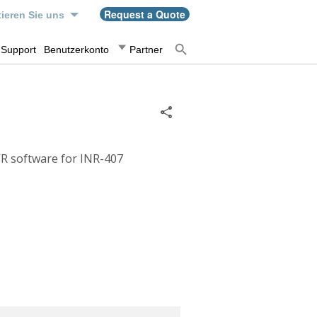
Request a Quote
ieren Sie uns
Support
Benutzerkonto
Partner
R software for INR-407