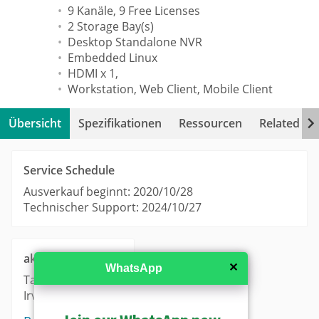
9 Kanäle, 9 Free Licenses
2 Storage Bay(s)
Desktop Standalone NVR
Embedded Linux
HDMI x 1,
Workstation, Web Client, Mobile Client
Übersicht
Spezifikationen
Ressourcen
Related Pr
Service Schedule
Ausverkauf beginnt: 2020/10/28
Technischer Support: 2024/10/27
aktueller Bestand
✕
WhatsApp
Taipei: 0
Irvine: 0