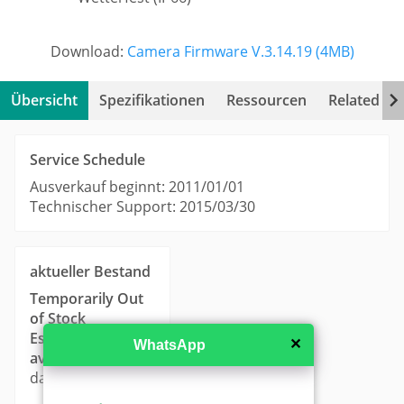
Download:
Camera Firmware V.3.14.19 (4MB)
Übersicht
Spezifikationen
Ressourcen
Related Pr
Service Schedule
Ausverkauf beginnt: 2011/01/01
Technischer Support: 2015/03/30
aktueller Bestand
Temporarily Out
of Stock
Estimated
✕
WhatsApp
availability
: 14-21
days.